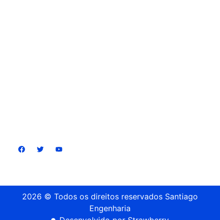
Vistorias Prediais
Inspeções Prediais (Gestão da Manutenção)
Vistoria em Sistemas
Contato
whatsapp
(62) 98439-9901
E-mail
henrique@santiagoenge.com
Nos acompanhe
2026 © Todos os direitos reservados Santiago
Engenharia